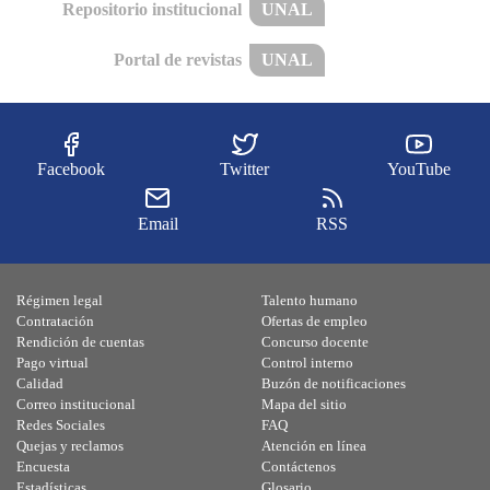
Repositorio institucional
UNAL
Portal de revistas
UNAL
Facebook
Twitter
YouTube
Email
RSS
Régimen legal
Talento humano
Contratación
Ofertas de empleo
Rendición de cuentas
Concurso docente
Pago virtual
Control interno
Calidad
Buzón de notificaciones
Correo institucional
Mapa del sitio
Redes Sociales
FAQ
Quejas y reclamos
Atención en línea
Encuesta
Contáctenos
Estadísticas
Glosario