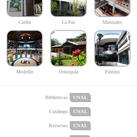
Caribe
La Paz
Manizales
Medellín
Palmira
Orinoquía
Bibliotecas
UNAL
Catálogo
UNAL
Recursos
UNAL