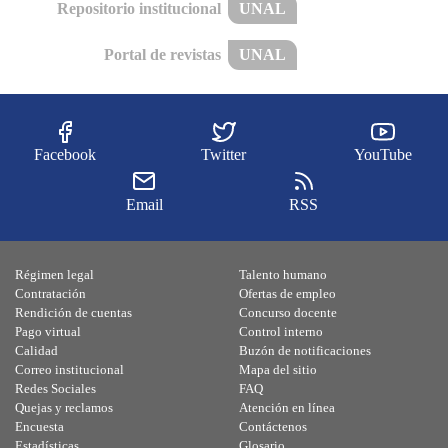
Repositorio institucional
UNAL
Portal de revistas
UNAL
Facebook
Twitter
YouTube
Email
RSS
Régimen legal
Talento humano
Contratación
Ofertas de empleo
Rendición de cuentas
Concurso docente
Pago virtual
Control interno
Calidad
Buzón de notificaciones
Correo institucional
Mapa del sitio
Redes Sociales
FAQ
Quejas y reclamos
Atención en línea
Encuesta
Contáctenos
Estadísticas
Glosario