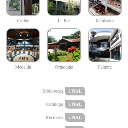
Caribe
La Paz
Manizales
Medellín
Palmira
Orinoquía
Bibliotecas
UNAL
Catálogo
UNAL
Recursos
UNAL