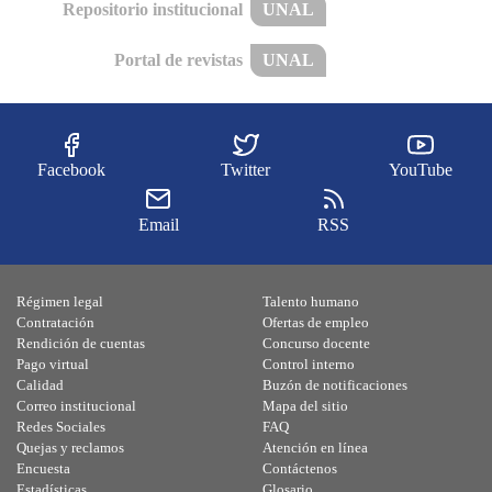
Repositorio institucional
UNAL
Portal de revistas
UNAL
Facebook
Twitter
YouTube
Email
RSS
Régimen legal
Talento humano
Contratación
Ofertas de empleo
Rendición de cuentas
Concurso docente
Pago virtual
Control interno
Calidad
Buzón de notificaciones
Correo institucional
Mapa del sitio
Redes Sociales
FAQ
Quejas y reclamos
Atención en línea
Encuesta
Contáctenos
Estadísticas
Glosario