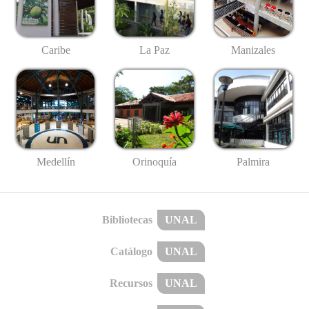
Caribe
La Paz
Manizales
Medellín
Palmira
Orinoquía
Bibliotecas
UNAL
Catálogo
UNAL
Recursos
UNAL