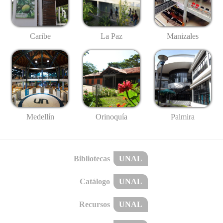
Caribe
La Paz
Manizales
Medellín
Palmira
Orinoquía
Bibliotecas
UNAL
Catálogo
UNAL
Recursos
UNAL