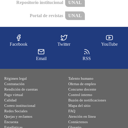
Repositorio institucional
UNAL
Portal de revistas
UNAL
Facebook
Twitter
YouTube
Email
RSS
Régimen legal
Talento humano
Contratación
Ofertas de empleo
Rendición de cuentas
Concurso docente
Pago virtual
Control interno
Calidad
Buzón de notificaciones
Correo institucional
Mapa del sitio
Redes Sociales
FAQ
Quejas y reclamos
Atención en línea
Encuesta
Contáctenos
Estadísticas
Glosario