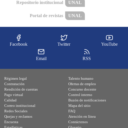
Repositorio institucional
UNAL
Portal de revistas
UNAL
Facebook
Twitter
YouTube
Email
RSS
Régimen legal
Talento humano
Contratación
Ofertas de empleo
Rendición de cuentas
Concurso docente
Pago virtual
Control interno
Calidad
Buzón de notificaciones
Correo institucional
Mapa del sitio
Redes Sociales
FAQ
Quejas y reclamos
Atención en línea
Encuesta
Contáctenos
Estadísticas
Glosario