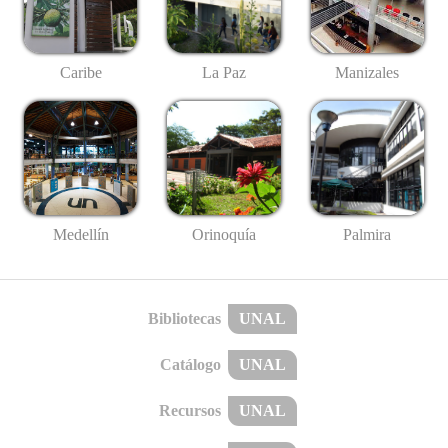
Caribe
La Paz
Manizales
Medellín
Palmira
Orinoquía
Bibliotecas
UNAL
Catálogo
UNAL
Recursos
UNAL