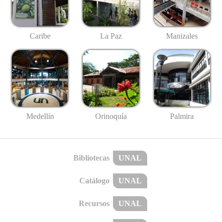
Caribe
La Paz
Manizales
Medellín
Palmira
Orinoquía
Bibliotecas
UNAL
Catálogo
UNAL
Recursos
UNAL