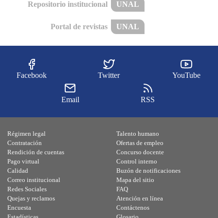
Repositorio institucional
UNAL
Portal de revistas
UNAL
Facebook
Twitter
YouTube
Email
RSS
Régimen legal
Talento humano
Contratación
Ofertas de empleo
Rendición de cuentas
Concurso docente
Pago virtual
Control interno
Calidad
Buzón de notificaciones
Correo institucional
Mapa del sitio
Redes Sociales
FAQ
Quejas y reclamos
Atención en línea
Encuesta
Contáctenos
Estadísticas
Glosario