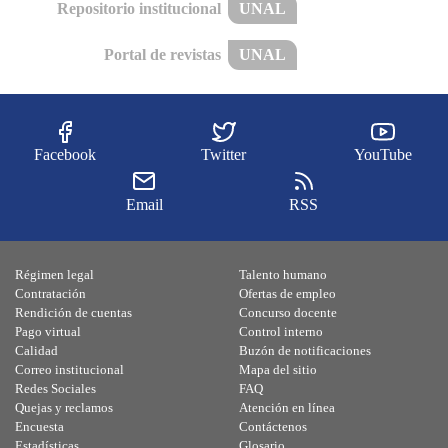
Repositorio institucional
UNAL
Portal de revistas
UNAL
Facebook
Twitter
YouTube
Email
RSS
Régimen legal
Talento humano
Contratación
Ofertas de empleo
Rendición de cuentas
Concurso docente
Pago virtual
Control interno
Calidad
Buzón de notificaciones
Correo institucional
Mapa del sitio
Redes Sociales
FAQ
Quejas y reclamos
Atención en línea
Encuesta
Contáctenos
Estadísticas
Glosario