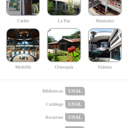
Caribe
La Paz
Manizales
Medellín
Palmira
Orinoquía
Bibliotecas
UNAL
Catálogo
UNAL
Recursos
UNAL