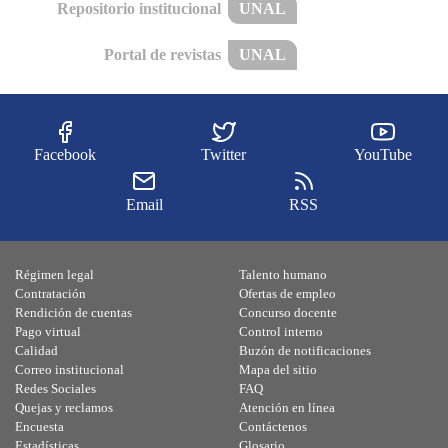
Repositorio institucional
UNAL
Portal de revistas
UNAL
Facebook
Twitter
YouTube
Email
RSS
Régimen legal
Talento humano
Contratación
Ofertas de empleo
Rendición de cuentas
Concurso docente
Pago virtual
Control interno
Calidad
Buzón de notificaciones
Correo institucional
Mapa del sitio
Redes Sociales
FAQ
Quejas y reclamos
Atención en línea
Encuesta
Contáctenos
Estadísticas
Glosario