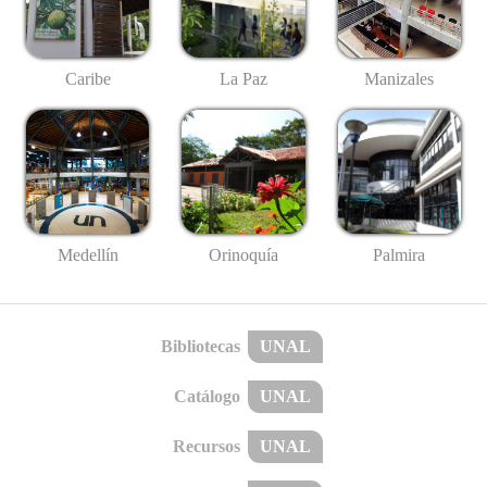
Caribe
La Paz
Manizales
Medellín
Palmira
Orinoquía
Bibliotecas
UNAL
Catálogo
UNAL
Recursos
UNAL