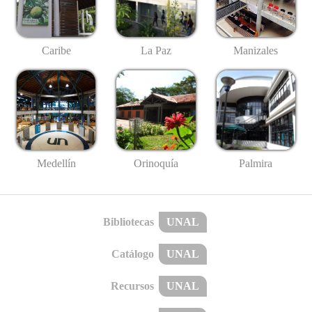
Caribe
La Paz
Manizales
Medellín
Palmira
Orinoquía
Bibliotecas
UNAL
Catálogo
UNAL
Recursos
UNAL