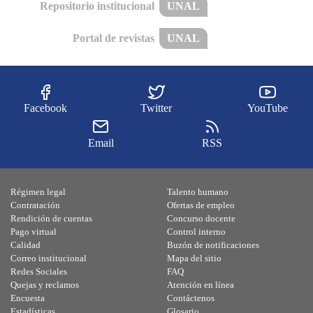
Repositorio institucional
UNAL
Portal de revistas
UNAL
Facebook
Twitter
YouTube
Email
RSS
Régimen legal
Talento humano
Contratación
Ofertas de empleo
Rendición de cuentas
Concurso docente
Pago virtual
Control interno
Calidad
Buzón de notificaciones
Correo institucional
Mapa del sitio
Redes Sociales
FAQ
Quejas y reclamos
Atención en línea
Encuesta
Contáctenos
Estadísticas
Glosario