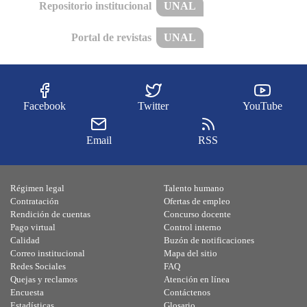
Repositorio institucional
UNAL
Portal de revistas
UNAL
Facebook
Twitter
YouTube
Email
RSS
Régimen legal
Talento humano
Contratación
Ofertas de empleo
Rendición de cuentas
Concurso docente
Pago virtual
Control interno
Calidad
Buzón de notificaciones
Correo institucional
Mapa del sitio
Redes Sociales
FAQ
Quejas y reclamos
Atención en línea
Encuesta
Contáctenos
Estadísticas
Glosario