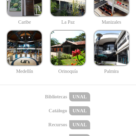
Caribe
La Paz
Manizales
Medellín
Palmira
Orinoquía
Bibliotecas
UNAL
Catálogo
UNAL
Recursos
UNAL