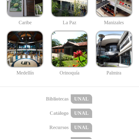
Caribe
La Paz
Manizales
Medellín
Palmira
Orinoquía
Bibliotecas
UNAL
Catálogo
UNAL
Recursos
UNAL