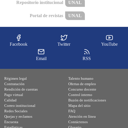
Repositorio institucional
UNAL
Portal de revistas
UNAL
Facebook
Twitter
YouTube
Email
RSS
Régimen legal
Talento humano
Contratación
Ofertas de empleo
Rendición de cuentas
Concurso docente
Pago virtual
Control interno
Calidad
Buzón de notificaciones
Correo institucional
Mapa del sitio
Redes Sociales
FAQ
Quejas y reclamos
Atención en línea
Encuesta
Contáctenos
Estadísticas
Glosario