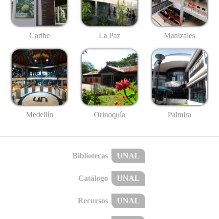
Caribe
La Paz
Manizales
Medellín
Palmira
Orinoquía
Bibliotecas
UNAL
Catálogo
UNAL
Recursos
UNAL