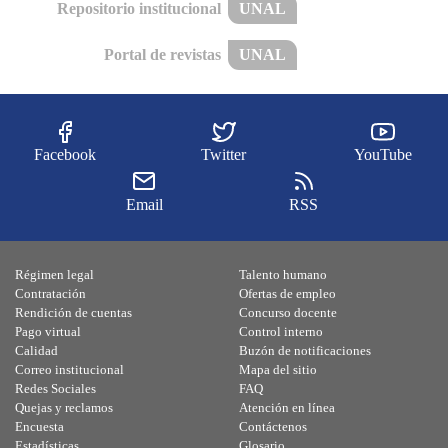
Repositorio institucional
UNAL
Portal de revistas
UNAL
Facebook
Twitter
YouTube
Email
RSS
Régimen legal
Talento humano
Contratación
Ofertas de empleo
Rendición de cuentas
Concurso docente
Pago virtual
Control interno
Calidad
Buzón de notificaciones
Correo institucional
Mapa del sitio
Redes Sociales
FAQ
Quejas y reclamos
Atención en línea
Encuesta
Contáctenos
Estadísticas
Glosario