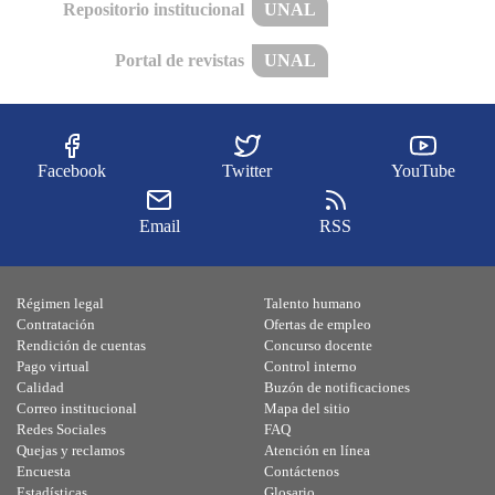
Repositorio institucional
UNAL
Portal de revistas
UNAL
Facebook
Twitter
YouTube
Email
RSS
Régimen legal
Talento humano
Contratación
Ofertas de empleo
Rendición de cuentas
Concurso docente
Pago virtual
Control interno
Calidad
Buzón de notificaciones
Correo institucional
Mapa del sitio
Redes Sociales
FAQ
Quejas y reclamos
Atención en línea
Encuesta
Contáctenos
Estadísticas
Glosario