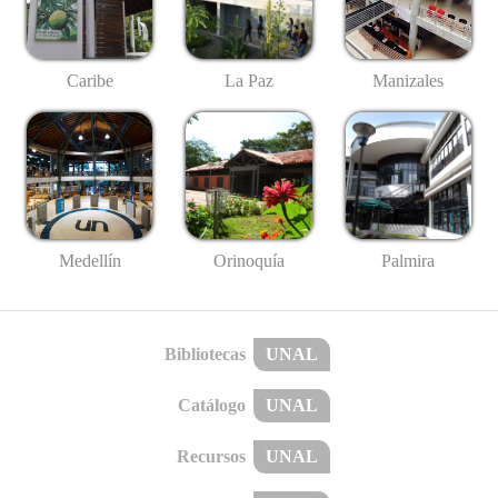
Caribe
La Paz
Manizales
Medellín
Palmira
Orinoquía
Bibliotecas
UNAL
Catálogo
UNAL
Recursos
UNAL