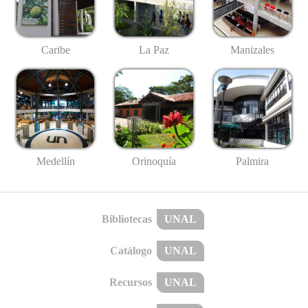
Caribe
La Paz
Manizales
Medellín
Palmira
Orinoquía
Bibliotecas
UNAL
Catálogo
UNAL
Recursos
UNAL