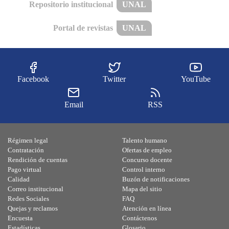
Repositorio institucional
UNAL
Portal de revistas
UNAL
Facebook
Twitter
YouTube
Email
RSS
Régimen legal
Talento humano
Contratación
Ofertas de empleo
Rendición de cuentas
Concurso docente
Pago virtual
Control interno
Calidad
Buzón de notificaciones
Correo institucional
Mapa del sitio
Redes Sociales
FAQ
Quejas y reclamos
Atención en línea
Encuesta
Contáctenos
Estadísticas
Glosario