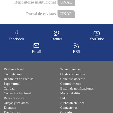
Repositorio institucional
UNAL
Portal de revistas
UNAL
Facebook
Twitter
YouTube
Email
RSS
Régimen legal
Talento humano
Contratación
Ofertas de empleo
Rendición de cuentas
Concurso docente
Pago virtual
Control interno
Calidad
Buzón de notificaciones
Correo institucional
Mapa del sitio
Redes Sociales
FAQ
Quejas y reclamos
Atención en línea
Encuesta
Contáctenos
Estadísticas
Glosario