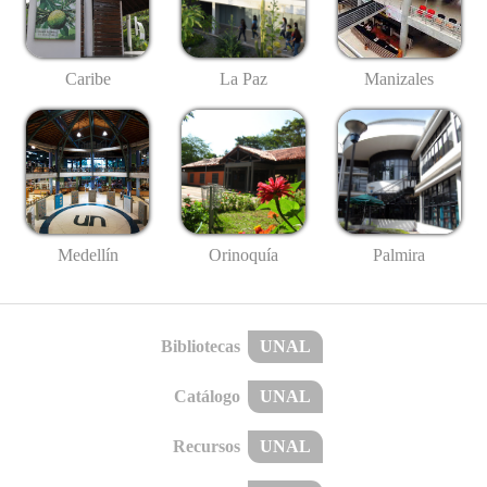
Caribe
La Paz
Manizales
Medellín
Palmira
Orinoquía
Bibliotecas
UNAL
Catálogo
UNAL
Recursos
UNAL