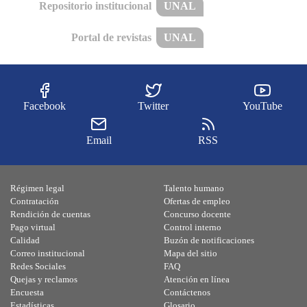
Repositorio institucional
UNAL
Portal de revistas
UNAL
Facebook
Twitter
YouTube
Email
RSS
Régimen legal
Talento humano
Contratación
Ofertas de empleo
Rendición de cuentas
Concurso docente
Pago virtual
Control interno
Calidad
Buzón de notificaciones
Correo institucional
Mapa del sitio
Redes Sociales
FAQ
Quejas y reclamos
Atención en línea
Encuesta
Contáctenos
Estadísticas
Glosario