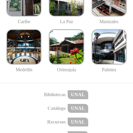
Caribe
La Paz
Manizales
Medellín
Palmira
Orinoquía
Bibliotecas
UNAL
Catálogo
UNAL
Recursos
UNAL