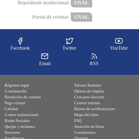
Repositorio institucional
UNAL
Portal de revistas
UNAL
Facebook
Twitter
YouTube
Email
RSS
Régimen legal
Talento humano
Contratación
Ofertas de empleo
Rendición de cuentas
Concurso docente
Pago virtual
Control interno
Calidad
Buzón de notificaciones
Correo institucional
Mapa del sitio
Redes Sociales
FAQ
Quejas y reclamos
Atención en línea
Encuesta
Contáctenos
Estadísticas
Glosario