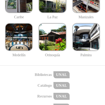
Caribe
La Paz
Manizales
Medellín
Palmira
Orinoquía
Bibliotecas
UNAL
Catálogo
UNAL
Recursos
UNAL