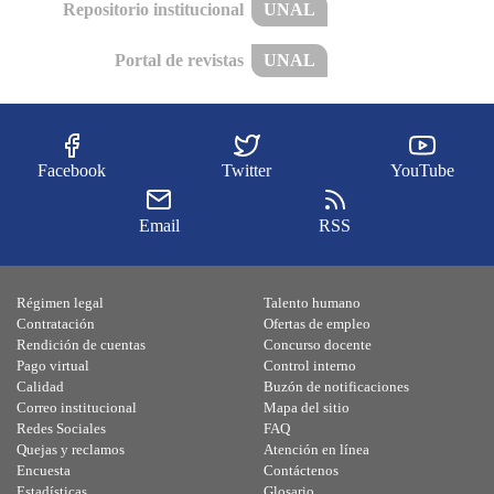
Repositorio institucional
UNAL
Portal de revistas
UNAL
Facebook
Twitter
YouTube
Email
RSS
Régimen legal
Talento humano
Contratación
Ofertas de empleo
Rendición de cuentas
Concurso docente
Pago virtual
Control interno
Calidad
Buzón de notificaciones
Correo institucional
Mapa del sitio
Redes Sociales
FAQ
Quejas y reclamos
Atención en línea
Encuesta
Contáctenos
Estadísticas
Glosario