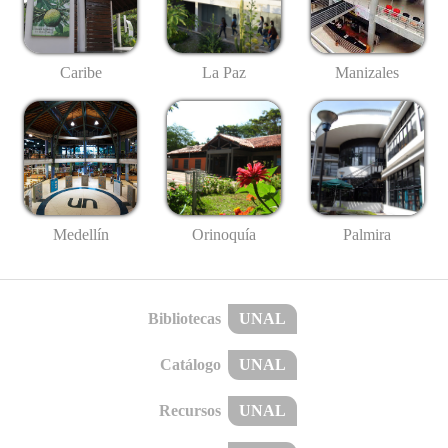
Caribe
La Paz
Manizales
Medellín
Palmira
Orinoquía
Bibliotecas
UNAL
Catálogo
UNAL
Recursos
UNAL