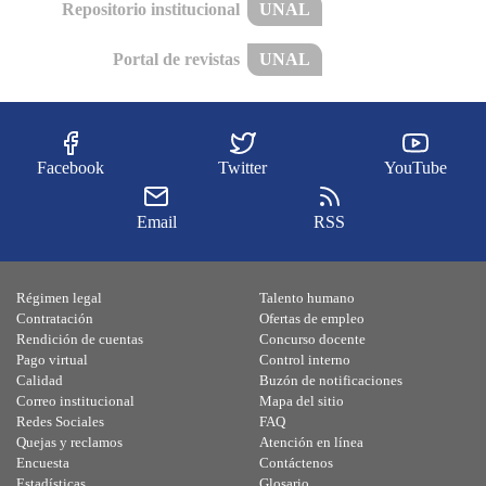
Repositorio institucional
UNAL
Portal de revistas
UNAL
Facebook
Twitter
YouTube
Email
RSS
Régimen legal
Talento humano
Contratación
Ofertas de empleo
Rendición de cuentas
Concurso docente
Pago virtual
Control interno
Calidad
Buzón de notificaciones
Correo institucional
Mapa del sitio
Redes Sociales
FAQ
Quejas y reclamos
Atención en línea
Encuesta
Contáctenos
Estadísticas
Glosario