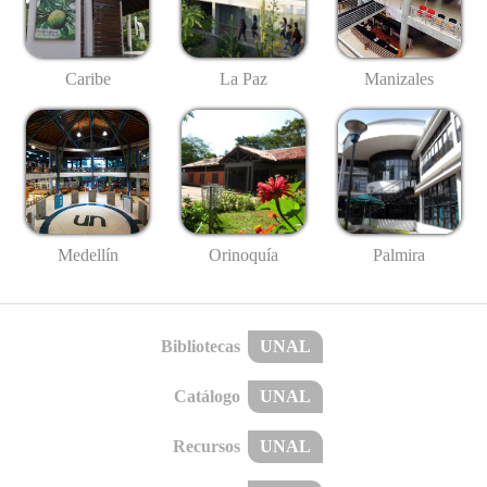
Caribe
La Paz
Manizales
Medellín
Palmira
Orinoquía
Bibliotecas
UNAL
Catálogo
UNAL
Recursos
UNAL