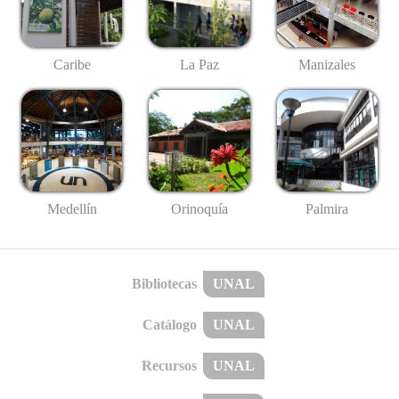
Caribe
La Paz
Manizales
Medellín
Palmira
Orinoquía
Bibliotecas
UNAL
Catálogo
UNAL
Recursos
UNAL