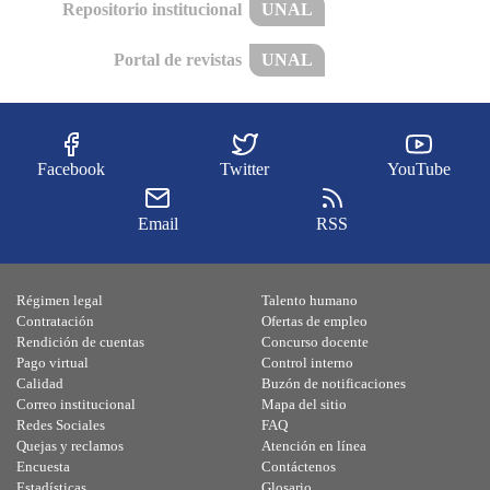
Repositorio institucional
UNAL
Portal de revistas
UNAL
Facebook
Twitter
YouTube
Email
RSS
Régimen legal
Talento humano
Contratación
Ofertas de empleo
Rendición de cuentas
Concurso docente
Pago virtual
Control interno
Calidad
Buzón de notificaciones
Correo institucional
Mapa del sitio
Redes Sociales
FAQ
Quejas y reclamos
Atención en línea
Encuesta
Contáctenos
Estadísticas
Glosario