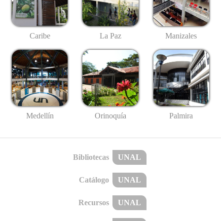
Caribe
La Paz
Manizales
Medellín
Palmira
Orinoquía
Bibliotecas
UNAL
Catálogo
UNAL
Recursos
UNAL