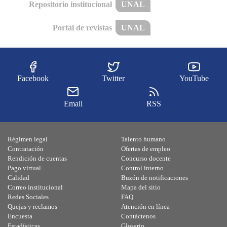
Repositorio institucional
UNAL
Portal de revistas
UNAL
Facebook
Twitter
YouTube
Email
RSS
Régimen legal
Talento humano
Contratación
Ofertas de empleo
Rendición de cuentas
Concurso docente
Pago virtual
Control interno
Calidad
Buzón de notificaciones
Correo institucional
Mapa del sitio
Redes Sociales
FAQ
Quejas y reclamos
Atención en línea
Encuesta
Contáctenos
Estadísticas
Glosario