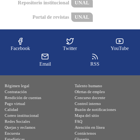
Repositorio institucional
UNAL
Portal de revistas
UNAL
Facebook
Twitter
YouTube
Email
RSS
Régimen legal
Talento humano
Contratación
Ofertas de empleo
Rendición de cuentas
Concurso docente
Pago virtual
Control interno
Calidad
Buzón de notificaciones
Correo institucional
Mapa del sitio
Redes Sociales
FAQ
Quejas y reclamos
Atención en línea
Encuesta
Contáctenos
Estadísticas
Glosario