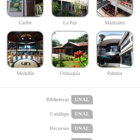
Caribe
La Paz
Manizales
Medellín
Palmira
Orinoquía
Bibliotecas
UNAL
Catálogo
UNAL
Recursos
UNAL