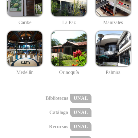
Caribe
La Paz
Manizales
Medellín
Palmira
Orinoquía
Bibliotecas
UNAL
Catálogo
UNAL
Recursos
UNAL