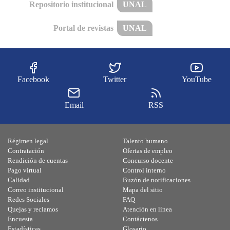
Repositorio institucional
UNAL
Portal de revistas
UNAL
Facebook
Twitter
YouTube
Email
RSS
Régimen legal
Talento humano
Contratación
Ofertas de empleo
Rendición de cuentas
Concurso docente
Pago virtual
Control interno
Calidad
Buzón de notificaciones
Correo institucional
Mapa del sitio
Redes Sociales
FAQ
Quejas y reclamos
Atención en línea
Encuesta
Contáctenos
Estadísticas
Glosario