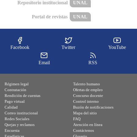
Repositorio institucional
UNAL
Portal de revistas
UNAL
Facebook
Twitter
YouTube
Email
RSS
Régimen legal
Talento humano
Contratación
Ofertas de empleo
Rendición de cuentas
Concurso docente
Pago virtual
Control interno
Calidad
Buzón de notificaciones
Correo institucional
Mapa del sitio
Redes Sociales
FAQ
Quejas y reclamos
Atención en línea
Encuesta
Contáctenos
Estadísticas
Glosario