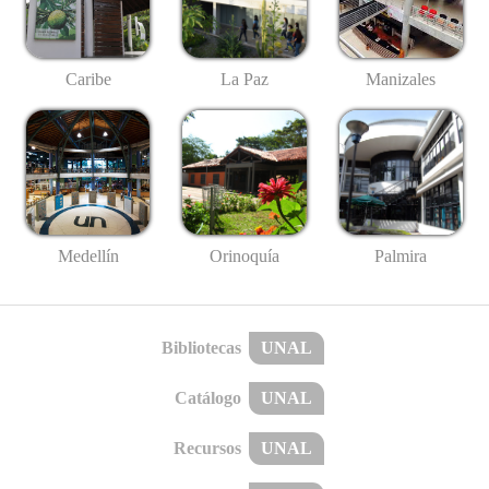
Caribe
La Paz
Manizales
Medellín
Palmira
Orinoquía
Bibliotecas
UNAL
Catálogo
UNAL
Recursos
UNAL