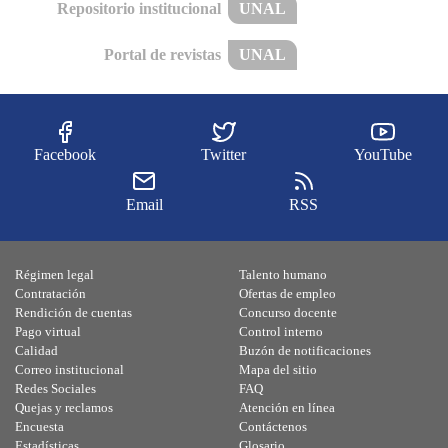
Repositorio institucional
UNAL
Portal de revistas
UNAL
Facebook
Twitter
YouTube
Email
RSS
Régimen legal
Talento humano
Contratación
Ofertas de empleo
Rendición de cuentas
Concurso docente
Pago virtual
Control interno
Calidad
Buzón de notificaciones
Correo institucional
Mapa del sitio
Redes Sociales
FAQ
Quejas y reclamos
Atención en línea
Encuesta
Contáctenos
Estadísticas
Glosario