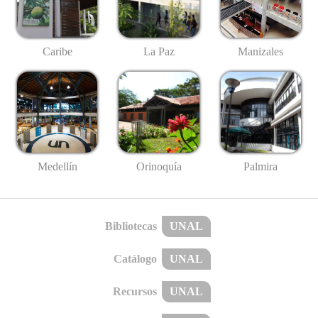
Caribe
La Paz
Manizales
Medellín
Palmira
Orinoquía
Bibliotecas
UNAL
Catálogo
UNAL
Recursos
UNAL