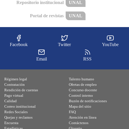
Repositorio institucional
UNAL
Portal de revistas
UNAL
Facebook
Twitter
YouTube
Email
RSS
Régimen legal
Talento humano
Contratación
Ofertas de empleo
Rendición de cuentas
Concurso docente
Pago virtual
Control interno
Calidad
Buzón de notificaciones
Correo institucional
Mapa del sitio
Redes Sociales
FAQ
Quejas y reclamos
Atención en línea
Encuesta
Contáctenos
Estadísticas
Glosario