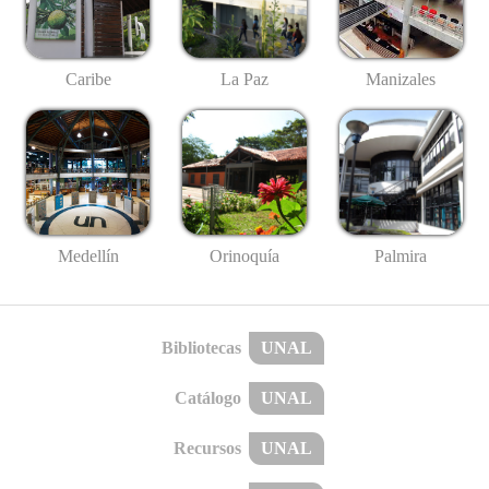
Caribe
La Paz
Manizales
Medellín
Palmira
Orinoquía
Bibliotecas
UNAL
Catálogo
UNAL
Recursos
UNAL