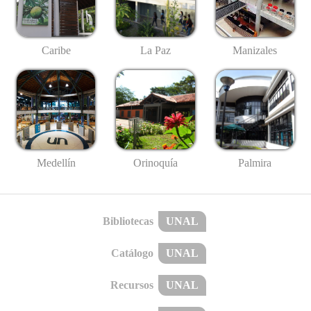
Caribe
La Paz
Manizales
Medellín
Palmira
Orinoquía
Bibliotecas
UNAL
Catálogo
UNAL
Recursos
UNAL