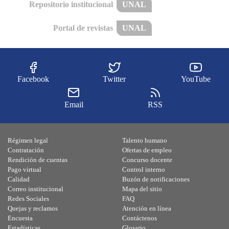
Repositorio institucional
UNAL
Portal de revistas
UNAL
Facebook
Twitter
YouTube
Email
RSS
Régimen legal
Talento humano
Contratación
Ofertas de empleo
Rendición de cuentas
Concurso docente
Pago virtual
Control interno
Calidad
Buzón de notificaciones
Correo institucional
Mapa del sitio
Redes Sociales
FAQ
Quejas y reclamos
Atención en línea
Encuesta
Contáctenos
Estadísticas
Glosario