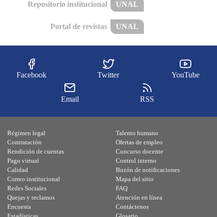
Repositorio institucional
UNAL
Portal de revistas
UNAL
Facebook
Twitter
YouTube
Email
RSS
Régimen legal
Talento humano
Contratación
Ofertas de empleo
Rendición de cuentas
Concurso docente
Pago virtual
Control interno
Calidad
Buzón de notificaciones
Correo institucional
Mapa del sitio
Redes Sociales
FAQ
Quejas y reclamos
Atención en línea
Encuesta
Contáctenos
Estadísticas
Glosario