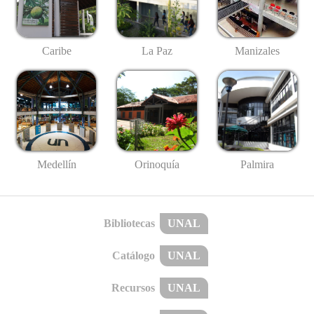
Caribe
La Paz
Manizales
Medellín
Palmira
Orinoquía
Bibliotecas
UNAL
Catálogo
UNAL
Recursos
UNAL