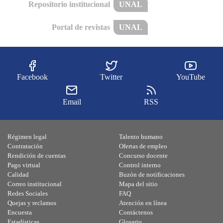
Repositorio institucional
UNAL
Portal de revistas
UNAL
Facebook
Twitter
YouTube
Email
RSS
Régimen legal
Talento humano
Contratación
Ofertas de empleo
Rendición de cuentas
Concurso docente
Pago virtual
Control interno
Calidad
Buzón de notificaciones
Correo institucional
Mapa del sitio
Redes Sociales
FAQ
Quejas y reclamos
Atención en línea
Encuesta
Contáctenos
Estadísticas
Glosario