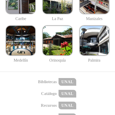
Caribe
La Paz
Manizales
Medellín
Palmira
Orinoquía
Bibliotecas
UNAL
Catálogo
UNAL
Recursos
UNAL