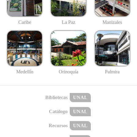
Caribe
La Paz
Manizales
Medellín
Palmira
Orinoquía
Bibliotecas
UNAL
Catálogo
UNAL
Recursos
UNAL