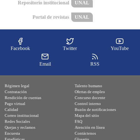
Repositorio institucional
UNAL
Portal de revistas
UNAL
Facebook
Twitter
YouTube
Email
RSS
Régimen legal
Talento humano
Contratación
Ofertas de empleo
Rendición de cuentas
Concurso docente
Pago virtual
Control interno
Calidad
Buzón de notificaciones
Correo institucional
Mapa del sitio
Redes Sociales
FAQ
Quejas y reclamos
Atención en línea
Encuesta
Contáctenos
Estadísticas
Glosario