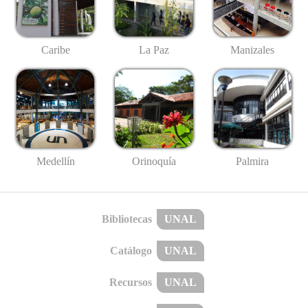
Caribe
La Paz
Manizales
Medellín
Palmira
Orinoquía
Bibliotecas
UNAL
Catálogo
UNAL
Recursos
UNAL