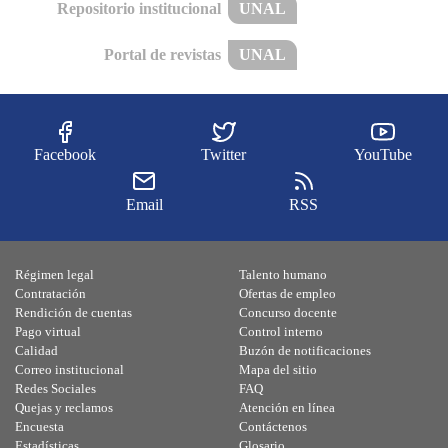
Repositorio institucional
UNAL
Portal de revistas
UNAL
Facebook
Twitter
YouTube
Email
RSS
Régimen legal
Talento humano
Contratación
Ofertas de empleo
Rendición de cuentas
Concurso docente
Pago virtual
Control interno
Calidad
Buzón de notificaciones
Correo institucional
Mapa del sitio
Redes Sociales
FAQ
Quejas y reclamos
Atención en línea
Encuesta
Contáctenos
Estadísticas
Glosario