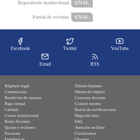
Repositorio institucional
UNAL
Portal de revistas
UNAL
Facebook
Twitter
YouTube
Email
RSS
Régimen legal
Talento humano
Contratación
Ofertas de empleo
Rendición de cuentas
Concurso docente
Pago virtual
Control interno
Calidad
Buzón de notificaciones
Correo institucional
Mapa del sitio
Redes Sociales
FAQ
Quejas y reclamos
Atención en línea
Encuesta
Contáctenos
Estadísticas
Glosario