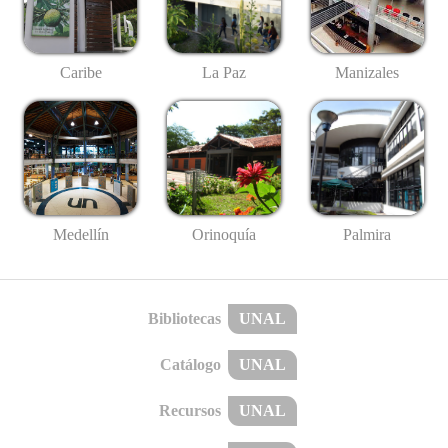
Caribe
La Paz
Manizales
Medellín
Palmira
Orinoquía
Bibliotecas
UNAL
Catálogo
UNAL
Recursos
UNAL