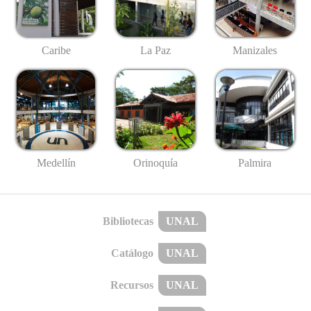
Caribe
La Paz
Manizales
Medellín
Palmira
Orinoquía
Bibliotecas
UNAL
Catálogo
UNAL
Recursos
UNAL