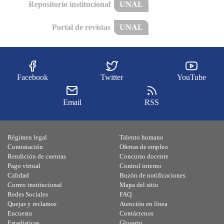
Repositorio institucional
UNAL
Portal de revistas
UNAL
Facebook
Twitter
YouTube
Email
RSS
Régimen legal
Talento humano
Contratación
Ofertas de empleo
Rendición de cuentas
Concurso docente
Pago virtual
Control interno
Calidad
Buzón de notificaciones
Correo institucional
Mapa del sitio
Redes Sociales
FAQ
Quejas y reclamos
Atención en línea
Encuesta
Contáctenos
Estadísticas
Glosario