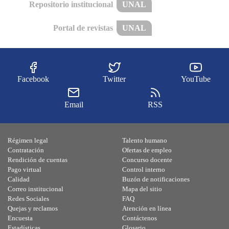
Repositorio institucional
UNAL
Portal de revistas
UNAL
Facebook
Twitter
YouTube
Email
RSS
Régimen legal
Talento humano
Contratación
Ofertas de empleo
Rendición de cuentas
Concurso docente
Pago virtual
Control interno
Calidad
Buzón de notificaciones
Correo institucional
Mapa del sitio
Redes Sociales
FAQ
Quejas y reclamos
Atención en línea
Encuesta
Contáctenos
Estadísticas
Glosario