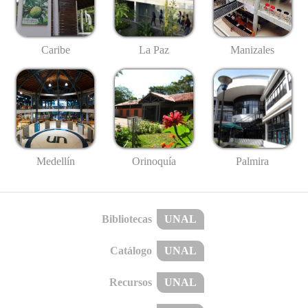
Caribe
La Paz
Manizales
Medellín
Palmira
Orinoquía
Bibliotecas
UNAL
Catálogo
UNAL
Recursos
UNAL