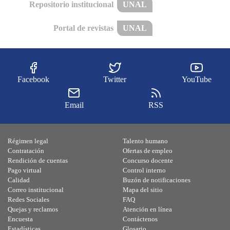
Repositorio institucional
UNAL
Portal de revistas
UNAL
Facebook
Twitter
YouTube
Email
RSS
Régimen legal
Talento humano
Contratación
Ofertas de empleo
Rendición de cuentas
Concurso docente
Pago virtual
Control interno
Calidad
Buzón de notificaciones
Correo institucional
Mapa del sitio
Redes Sociales
FAQ
Quejas y reclamos
Atención en línea
Encuesta
Contáctenos
Estadísticas
Glosario