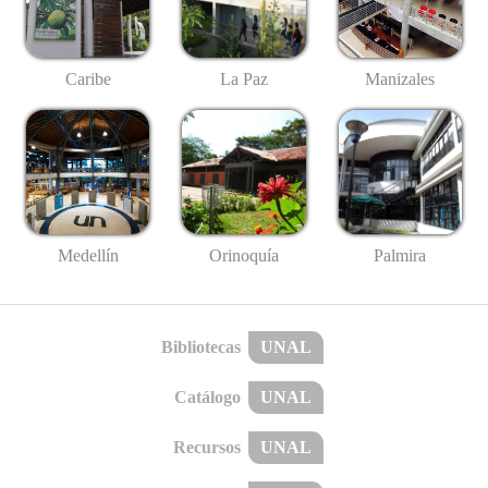
Caribe
La Paz
Manizales
Medellín
Palmira
Orinoquía
Bibliotecas
UNAL
Catálogo
UNAL
Recursos
UNAL