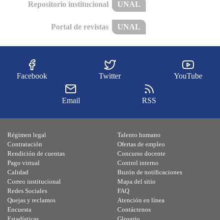
Repositorio institucional
UNAL
Portal de revistas
UNAL
Facebook
Twitter
YouTube
Email
RSS
Régimen legal
Talento humano
Contratación
Ofertas de empleo
Rendición de cuentas
Concurso docente
Pago virtual
Control interno
Calidad
Buzón de notificaciones
Correo institucional
Mapa del sitio
Redes Sociales
FAQ
Quejas y reclamos
Atención en línea
Encuesta
Contáctenos
Estadísticas
Glosario