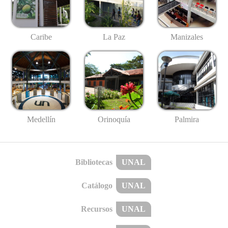
Caribe
La Paz
Manizales
Medellín
Palmira
Orinoquía
Bibliotecas
UNAL
Catálogo
UNAL
Recursos
UNAL