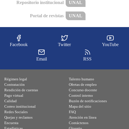
Repositorio institucional
UNAL
Portal de revistas
UNAL
Facebook
Twitter
YouTube
Email
RSS
Régimen legal
Talento humano
Contratación
Ofertas de empleo
Rendición de cuentas
Concurso docente
Pago virtual
Control interno
Calidad
Buzón de notificaciones
Correo institucional
Mapa del sitio
Redes Sociales
FAQ
Quejas y reclamos
Atención en línea
Encuesta
Contáctenos
Estadísticas
Glosario