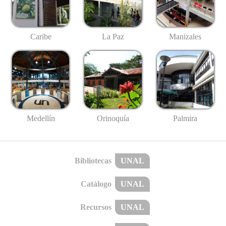
Caribe
La Paz
Manizales
Medellín
Palmira
Orinoquía
Bibliotecas
UNAL
Catálogo
UNAL
Recursos
UNAL