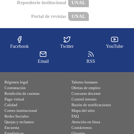
Repositorio institucional
UNAL
Portal de revistas
UNAL
Facebook
Twitter
YouTube
Email
RSS
Régimen legal
Talento humano
Contratación
Ofertas de empleo
Rendición de cuentas
Concurso docente
Pago virtual
Control interno
Calidad
Buzón de notificaciones
Correo institucional
Mapa del sitio
Redes Sociales
FAQ
Quejas y reclamos
Atención en línea
Encuesta
Contáctenos
Estadísticas
Glosario