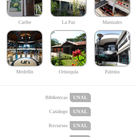
Caribe
La Paz
Manizales
Medellín
Palmira
Orinoquía
Bibliotecas
UNAL
Catálogo
UNAL
Recursos
UNAL