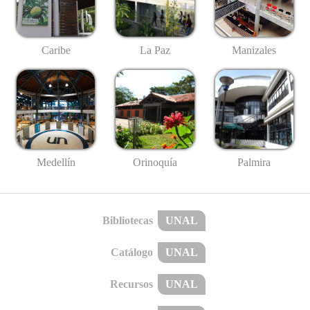
Caribe
La Paz
Manizales
Medellín
Palmira
Orinoquía
Bibliotecas
UNAL
Catálogo
UNAL
Recursos
UNAL