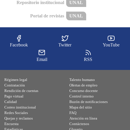
Repositorio institucional
UNAL
Portal de revistas
UNAL
Facebook
Twitter
YouTube
Email
RSS
Régimen legal
Talento humano
Contratación
Ofertas de empleo
Rendición de cuentas
Concurso docente
Pago virtual
Control interno
Calidad
Buzón de notificaciones
Correo institucional
Mapa del sitio
Redes Sociales
FAQ
Quejas y reclamos
Atención en línea
Encuesta
Contáctenos
Estadísticas
Glosario