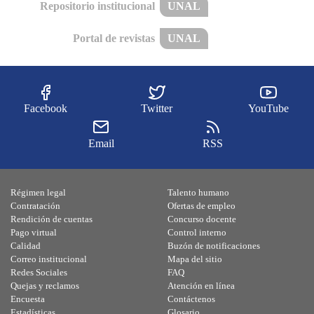
Repositorio institucional
UNAL
Portal de revistas
UNAL
Facebook
Twitter
YouTube
Email
RSS
Régimen legal
Talento humano
Contratación
Ofertas de empleo
Rendición de cuentas
Concurso docente
Pago virtual
Control interno
Calidad
Buzón de notificaciones
Correo institucional
Mapa del sitio
Redes Sociales
FAQ
Quejas y reclamos
Atención en línea
Encuesta
Contáctenos
Estadísticas
Glosario