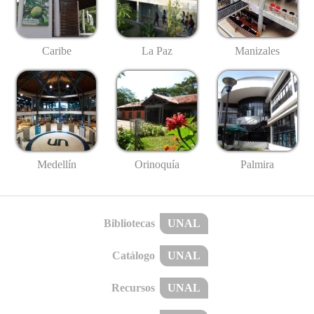
Caribe
La Paz
Manizales
Medellín
Palmira
Orinoquía
Bibliotecas
UNAL
Catálogo
UNAL
Recursos
UNAL