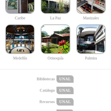
Caribe
La Paz
Manizales
Medellín
Palmira
Orinoquía
Bibliotecas
UNAL
Catálogo
UNAL
Recursos
UNAL