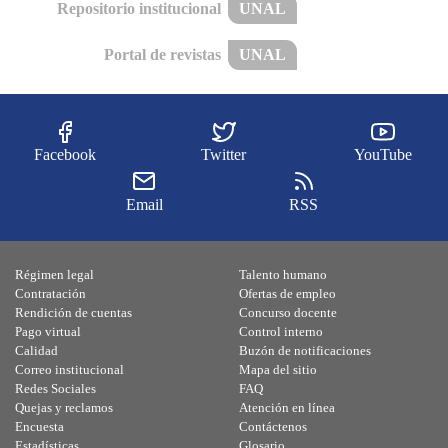
Repositorio institucional
UNAL
Portal de revistas
UNAL
Facebook
Twitter
YouTube
Email
RSS
Régimen legal
Talento humano
Contratación
Ofertas de empleo
Rendición de cuentas
Concurso docente
Pago virtual
Control interno
Calidad
Buzón de notificaciones
Correo institucional
Mapa del sitio
Redes Sociales
FAQ
Quejas y reclamos
Atención en línea
Encuesta
Contáctenos
Estadísticas
Glosario