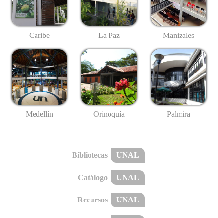
Caribe
La Paz
Manizales
Medellín
Palmira
Orinoquía
Bibliotecas
UNAL
Catálogo
UNAL
Recursos
UNAL