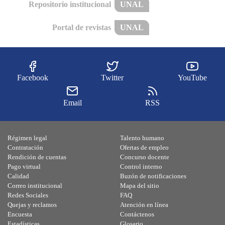
Repositorio institucional
UNAL
Portal de revistas
UNAL
Facebook
Twitter
YouTube
Email
RSS
Régimen legal
Talento humano
Contratación
Ofertas de empleo
Rendición de cuentas
Concurso docente
Pago virtual
Control interno
Calidad
Buzón de notificaciones
Correo institucional
Mapa del sitio
Redes Sociales
FAQ
Quejas y reclamos
Atención en línea
Encuesta
Contáctenos
Estadísticas
Glosario