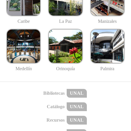
Caribe
La Paz
Manizales
Medellín
Palmira
Orinoquía
Bibliotecas
UNAL
Catálogo
UNAL
Recursos
UNAL