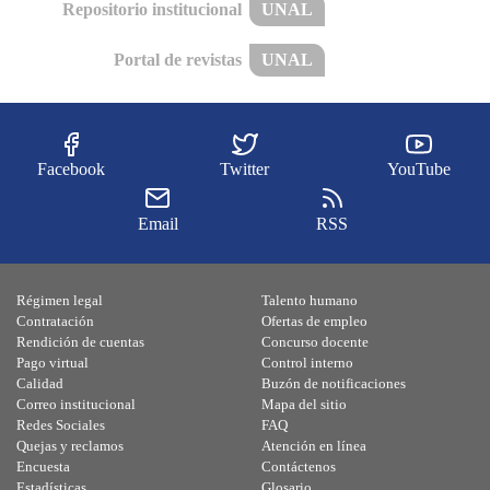
Repositorio institucional
UNAL
Portal de revistas
UNAL
Facebook
Twitter
YouTube
Email
RSS
Régimen legal
Talento humano
Contratación
Ofertas de empleo
Rendición de cuentas
Concurso docente
Pago virtual
Control interno
Calidad
Buzón de notificaciones
Correo institucional
Mapa del sitio
Redes Sociales
FAQ
Quejas y reclamos
Atención en línea
Encuesta
Contáctenos
Estadísticas
Glosario