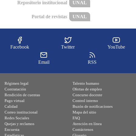
Repositorio institucional
UNAL
Portal de revistas
UNAL
Facebook
Twitter
YouTube
Email
RSS
Régimen legal
Talento humano
Contratación
Ofertas de empleo
Rendición de cuentas
Concurso docente
Pago virtual
Control interno
Calidad
Buzón de notificaciones
Correo institucional
Mapa del sitio
Redes Sociales
FAQ
Quejas y reclamos
Atención en línea
Encuesta
Contáctenos
Estadísticas
Glosario