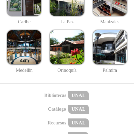
Caribe
La Paz
Manizales
Medellín
Palmira
Orinoquía
Bibliotecas
UNAL
Catálogo
UNAL
Recursos
UNAL