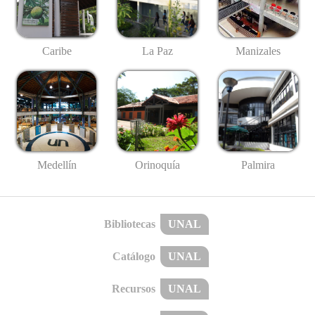
Caribe
La Paz
Manizales
Medellín
Palmira
Orinoquía
Bibliotecas
UNAL
Catálogo
UNAL
Recursos
UNAL