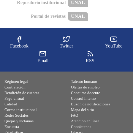
Repositorio institucional
UNAL
Portal de revistas
UNAL
Facebook
Twitter
YouTube
Email
RSS
Régimen legal
Talento humano
Contratación
Ofertas de empleo
Rendición de cuentas
Concurso docente
Pago virtual
Control interno
Calidad
Buzón de notificaciones
Correo institucional
Mapa del sitio
Redes Sociales
FAQ
Quejas y reclamos
Atención en línea
Encuesta
Contáctenos
Estadísticas
Glosario