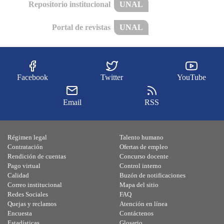
Repositorio institucional
UNAL
Portal de revistas
UNAL
Facebook
Twitter
YouTube
Email
RSS
Régimen legal
Talento humano
Contratación
Ofertas de empleo
Rendición de cuentas
Concurso docente
Pago virtual
Control interno
Calidad
Buzón de notificaciones
Correo institucional
Mapa del sitio
Redes Sociales
FAQ
Quejas y reclamos
Atención en línea
Encuesta
Contáctenos
Estadísticas
Glosario