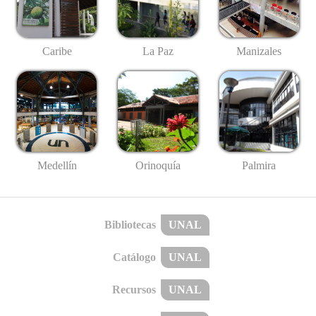
Caribe
La Paz
Manizales
Medellín
Palmira
Orinoquía
Bibliotecas
UNAL
Catálogo
UNAL
Recursos
UNAL