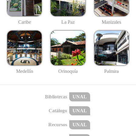
Caribe
La Paz
Manizales
Medellín
Palmira
Orinoquía
Bibliotecas
UNAL
Catálogo
UNAL
Recursos
UNAL