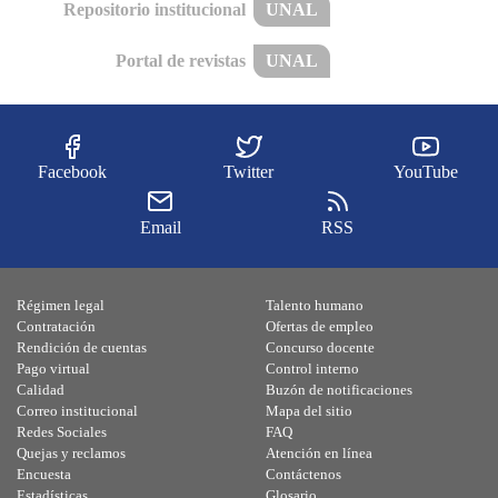
Repositorio institucional
UNAL
Portal de revistas
UNAL
Facebook
Twitter
YouTube
Email
RSS
Régimen legal
Talento humano
Contratación
Ofertas de empleo
Rendición de cuentas
Concurso docente
Pago virtual
Control interno
Calidad
Buzón de notificaciones
Correo institucional
Mapa del sitio
Redes Sociales
FAQ
Quejas y reclamos
Atención en línea
Encuesta
Contáctenos
Estadísticas
Glosario