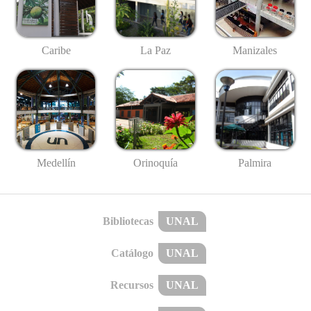
Caribe
La Paz
Manizales
Medellín
Palmira
Orinoquía
Bibliotecas
UNAL
Catálogo
UNAL
Recursos
UNAL