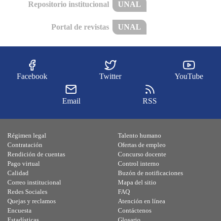
Repositorio institucional
UNAL
Portal de revistas
UNAL
Facebook
Twitter
YouTube
Email
RSS
Régimen legal
Talento humano
Contratación
Ofertas de empleo
Rendición de cuentas
Concurso docente
Pago virtual
Control interno
Calidad
Buzón de notificaciones
Correo institucional
Mapa del sitio
Redes Sociales
FAQ
Quejas y reclamos
Atención en línea
Encuesta
Contáctenos
Estadísticas
Glosario