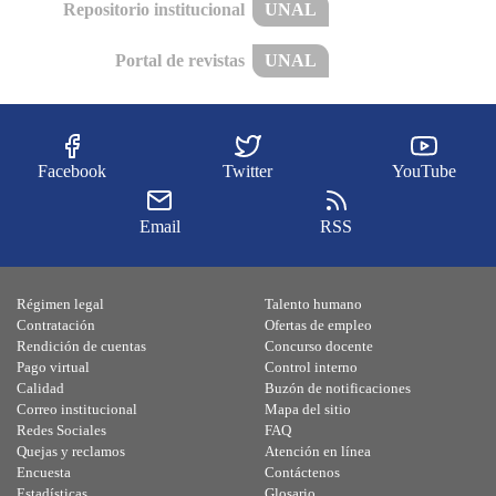
Repositorio institucional
UNAL
Portal de revistas
UNAL
Facebook
Twitter
YouTube
Email
RSS
Régimen legal
Talento humano
Contratación
Ofertas de empleo
Rendición de cuentas
Concurso docente
Pago virtual
Control interno
Calidad
Buzón de notificaciones
Correo institucional
Mapa del sitio
Redes Sociales
FAQ
Quejas y reclamos
Atención en línea
Encuesta
Contáctenos
Estadísticas
Glosario