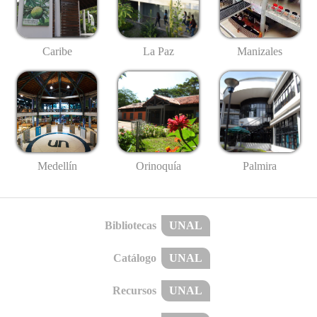
Caribe
La Paz
Manizales
Medellín
Palmira
Orinoquía
Bibliotecas
UNAL
Catálogo
UNAL
Recursos
UNAL