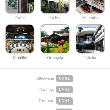
Caribe
La Paz
Manizales
Medellín
Palmira
Orinoquía
Bibliotecas
UNAL
Catálogo
UNAL
Recursos
UNAL