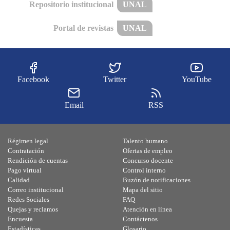
Repositorio institucional
UNAL
Portal de revistas
UNAL
Facebook
Twitter
YouTube
Email
RSS
Régimen legal
Talento humano
Contratación
Ofertas de empleo
Rendición de cuentas
Concurso docente
Pago virtual
Control interno
Calidad
Buzón de notificaciones
Correo institucional
Mapa del sitio
Redes Sociales
FAQ
Quejas y reclamos
Atención en línea
Encuesta
Contáctenos
Estadísticas
Glosario